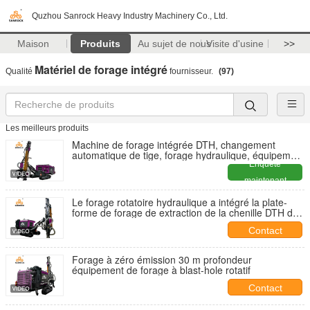
Quzhou Sanrock Heavy Industry Machinery Co., Ltd.
Maison
Produits
Au sujet de nous
Visite d'usine
>>
Matériel de forage intégré
Qualité
fournisseur.
(97)
Les meilleurs produits
Machine de forage intégrée DTH, changement
automatique de tige, forage hydraulique, équipement
de forage minier
Enquête
maintenant
Le forage rotatoire hydraulique a intégré la plate-
forme de forage de extraction de la chenille DTH de
matériel de forage
Contact
Forage à zéro émission 30 m profondeur
équipement de forage à blast-hole rotatif
Contact