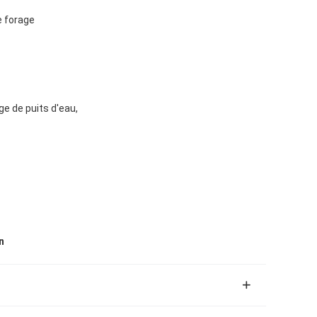
e forage
e de puits d'eau,
n