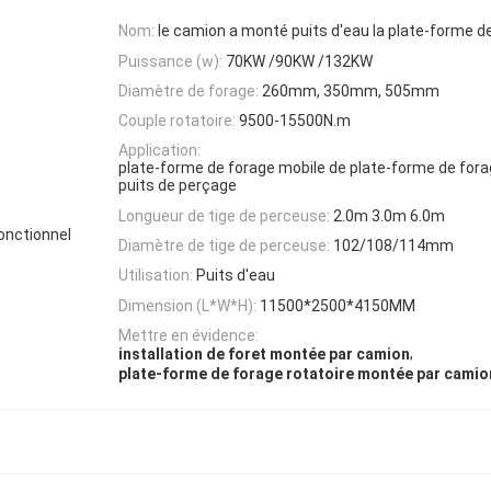
Nom:
le camion a monté puits d'eau la plate-forme d
Puissance (w):
70KW /90KW /132KW
Diamètre de forage:
260mm, 350mm, 505mm
Couple rotatoire:
9500-15500N.m
Application:
plate-forme de forage mobile de plate-forme de forag
puits de perçage
Longueur de tige de perceuse:
2.0m 3.0m 6.0m
fonctionnel
Diamètre de tige de perceuse:
102/108/114mm
Utilisation:
Puits d'eau
Dimension (L*W*H):
11500*2500*4150MM
Mettre en évidence:
,
installation de foret montée par camion
plate-forme de forage rotatoire montée par camio