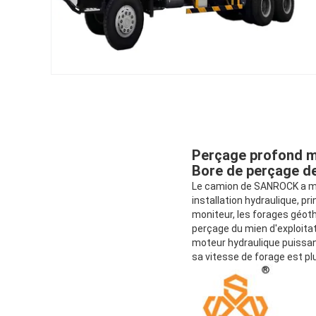
Perçage profond mo
Bore de perçage de
Le camion de SANROCK a mon
installation hydraulique, p
moniteur, les forages géot
perçage du mien d'exploitati
moteur hydraulique puissan
sa vitesse de forage est plu