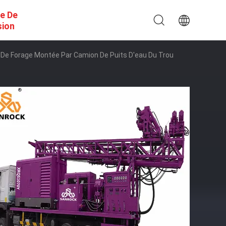
e De
sion
e De Forage Montée Par Camion De Puits D'eau Du Trou