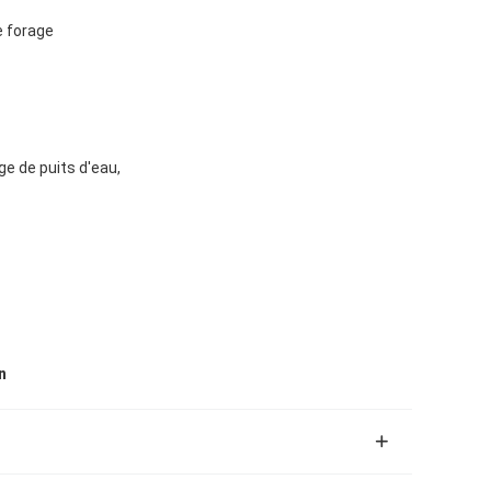
e forage
e de puits d'eau,
n