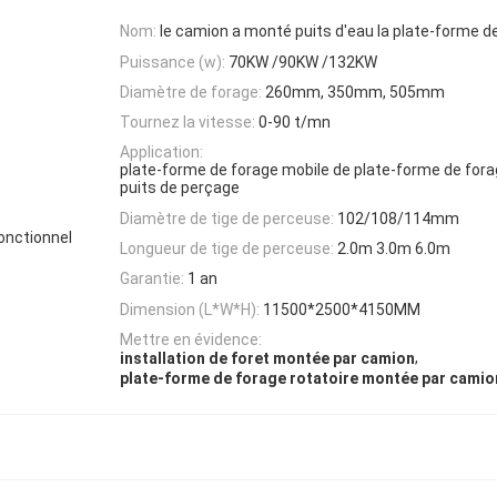
Nom:
le camion a monté puits d'eau la plate-forme d
Puissance (w):
70KW /90KW /132KW
Diamètre de forage:
260mm, 350mm, 505mm
Tournez la vitesse:
0-90 t/mn
Application:
plate-forme de forage mobile de plate-forme de forag
puits de perçage
Diamètre de tige de perceuse:
102/108/114mm
fonctionnel
Longueur de tige de perceuse:
2.0m 3.0m 6.0m
Garantie:
1 an
Dimension (L*W*H):
11500*2500*4150MM
Mettre en évidence:
,
installation de foret montée par camion
plate-forme de forage rotatoire montée par camio