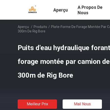
A Propos De
Aperçu
Nous
Aperçu
/
Produits
/
Plate-Forme De Forage Montée Par C
300m De Rig Bore
Puits d'eau hydraulique foran
forage montée par camion de 
300m de Rig Bore
Meilleur Prix
Mail Nous