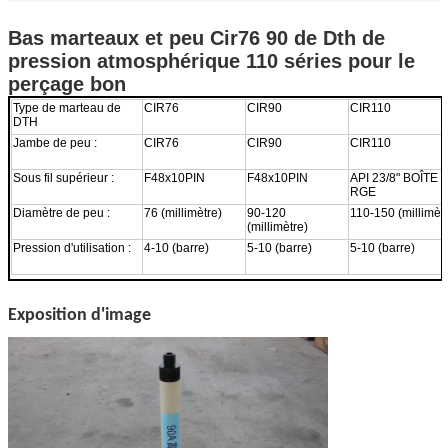
Bas marteaux et peu Cir76 90 de Dth de
pression atmosphérique 110 séries pour le
perçage bon
Type de marteau de
CIR76
CIR90
CIR110
DTH
Jambe de peu :
CIR76
CIR90
CIR110
Sous fil supérieur :
F48x10PIN
F48x10PIN
API 23/8" BOÎTE 
RGE
Diamètre de peu :
76 (millimètre)
90-120
110-150 (millimèt
(millimètre)
Pression d'utilisation :
4-10 (barre)
5-10 (barre)
5-10 (barre)
Exposition d'image