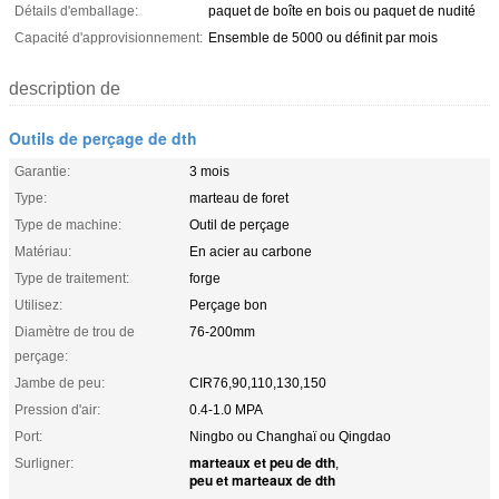
Détails d'emballage:
paquet de boîte en bois ou paquet de nudité
Capacité d'approvisionnement:
Ensemble de 5000 ou définit par mois
description de
Outils de perçage de dth
Garantie:
3 mois
Type:
marteau de foret
Type de machine:
Outil de perçage
Matériau:
En acier au carbone
Type de traitement:
forge
Utilisez:
Perçage bon
Diamètre de trou de
76-200mm
perçage:
Jambe de peu:
CIR76,90,110,130,150
Pression d'air:
0.4-1.0 MPA
Port:
Ningbo ou Changhaï ou Qingdao
marteaux et peu de dth
Surligner:
,
peu et marteaux de dth