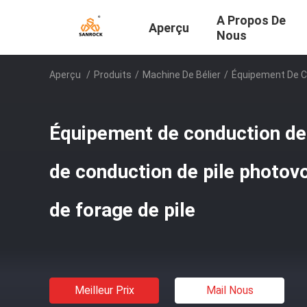
A Propos De
Aperçu
Nous
Aperçu
/
Produits
/
Machine De Bélier
/
Équipement De Co
Équipement de conduction de 
de conduction de pile photov
de forage de pile
Meilleur Prix
Mail Nous