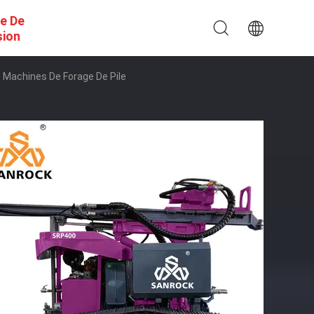
e De
sion
 Machines De Forage De Pile