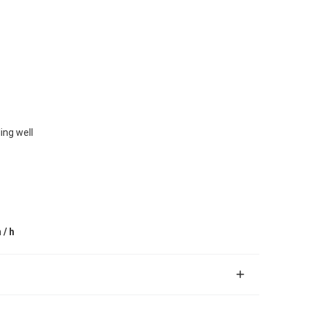
ling well
 / h