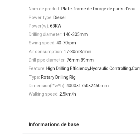
Nom de produit:
Plate-forme de forage de puits d'eau
Power type:
Diesel
Power(w):
68KW
Drilling diameter:
140-305mm
Swing speed:
40-70rpm
Air consumption:
17-30m3/min
Drill pipe diameter:
76mm 89mm
Feature:
High Drilling Efficiency,Hydraulic Controlling,Co
Type:
Rotary Drilling Rig
Dimension(l*w*h):
4000×1750×2450mm
Walking speed:
2.5km/h
Informations de base