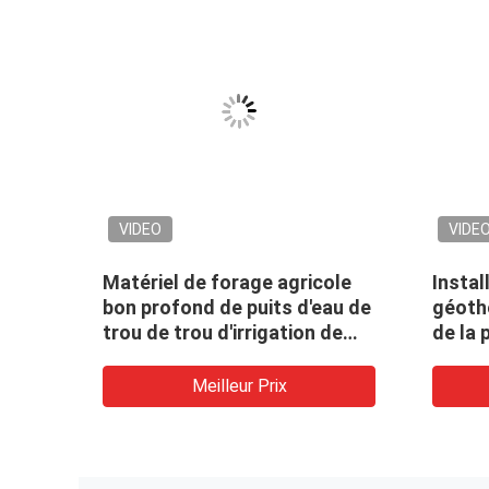
VIDEO
VIDE
e
Matériel de forage agricole
Instal
rage
bon profond de puits d'eau de
géoth
 de
trou de trou d'irrigation de
de la
ine
foreuse
de mat
forage
Meilleur Prix