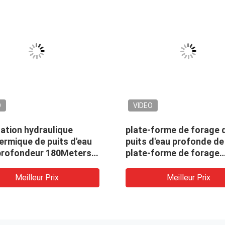
O
VIDEO
lation hydraulique
plate-forme de forage 
ermique de puits d'eau
puits d'eau profonde de
 profondeur 180Meters
plate-forme de forage
ériel de forage de
portative de l'eau de fo
 de l'eau
hydraulique
Meilleur Prix
Meilleur Prix