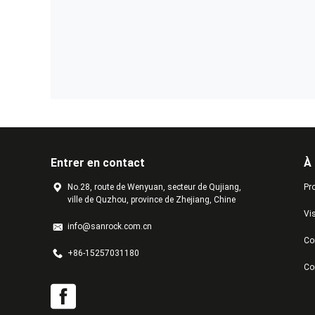
Entrer en contact
À
No.28, route de Wenyuan, secteur de Qujiang,
Pro
ville de Quzhou, province de Zhejiang, Chine
Vis
info@sanrock.com.cn
Con
+86-15257031180
Co