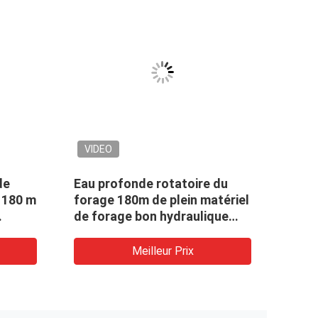
VIDEO
VID
de
Eau profonde rotatoire du
Le p
 180 m
forage 180m de plein matériel
Rota
de forage bon hydraulique
300 
rage
bien la plate-forme de forage
forag
Meilleur Prix