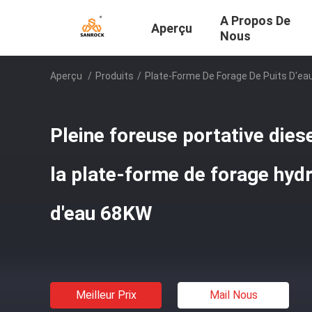
A Propos De
Aperçu
Nous
Aperçu
/
Produits
/
Plate-Forme De Forage De Puits D'eau
Pleine foreuse portative diese
la plate-forme de forage hydr
d'eau 68KW
Meilleur Prix
Mail Nous