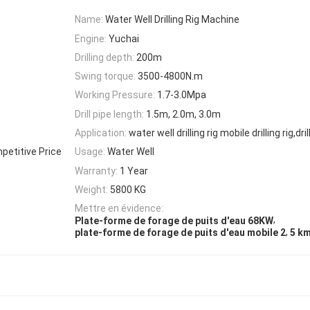
Name:
Water Well Drilling Rig Machine
Engine:
Yuchai
Drilling depth:
200m
Swing torque:
3500-4800N.m
Working Pressure:
1.7-3.0Mpa
Drill pipe length:
1.5m, 2.0m, 3.0m
Application:
water well drilling rig mobile drilling rig,dril
mpetitive Price
Usage:
Water Well
Warranty:
1 Year
Weight:
5800 KG
Mettre en évidence:
,
Plate-forme de forage de puits d'eau 68KW
,
plate-forme de forage de puits d'eau mobile 2
5 km