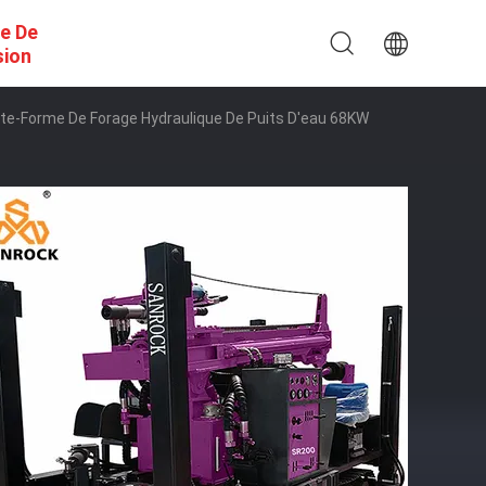
e De
sion
late-Forme De Forage Hydraulique De Puits D'eau 68KW