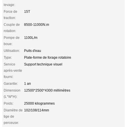
levage:
Force de
15T
traction:
Couple de
8500-11000N.m
rotation:
Pompe de
1100L/m
boue:
Utilisation:
Puits d'eau
Type:
Plate-forme de forage rotatoire
Service
Support technique visuel
après-vente
fourni:
Garantie:
1 an
Dimension
12500*2500*4300 millimètres
(L*W*H):
Poids:
25000 kilogrammes
Diamètre de
102/108/114mm
tige de
perceuse: