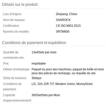
Détails sur le produit
Lieu d'origine:
Zhejiang, Chine
Nom de marque:
SANROCK
Certification:
CE ISO 9001:2015
Numéro de modèle:
SRTM600
Conditions de paiement et expédition
Quantité de
1Set/Sets par mois
commande min:
Prix:
negotiable
Détails d'emballage:
Paquet nu pour des machines, paquet de boîte en bois
pour des pièces de rechange, ou requête du clie
Délai de livraison:
30days
Conditions de
L/C, D/A, D/P, T/T, Western Union, MoneyGram
paiement:
Capacité
300Set/Sets par Mois
d'approvisionnement: