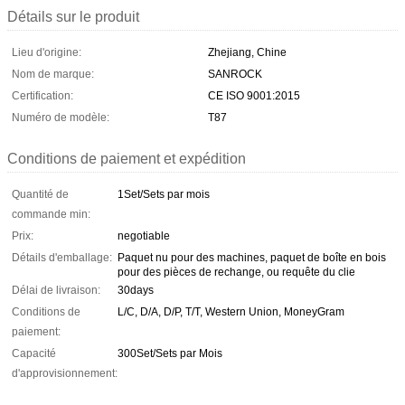
Détails sur le produit
Lieu d'origine:
Zhejiang, Chine
Nom de marque:
SANROCK
Certification:
CE ISO 9001:2015
Numéro de modèle:
T87
Conditions de paiement et expédition
Quantité de
1Set/Sets par mois
commande min:
Prix:
negotiable
Détails d'emballage:
Paquet nu pour des machines, paquet de boîte en bois
pour des pièces de rechange, ou requête du clie
Délai de livraison:
30days
Conditions de
L/C, D/A, D/P, T/T, Western Union, MoneyGram
paiement:
Capacité
300Set/Sets par Mois
d'approvisionnement: