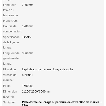
Longueur
7300mm
totale du
faisceau de
propulsion:
Course de
1200mm
compensation:
Spécification
T45/T51
de la tige de
forage:
Longueur de
3660mm
garniture de
forage:
Utilisation:
Exploitation de minerai, forage de roche
Vitesse de
4.2km/H
marche:
Poids:
15000kg
Dimension
11200*2600*3500mm
(L*W*H):
Plate-forme de forage supérieure de extraction de marteau
Surligner:
24m