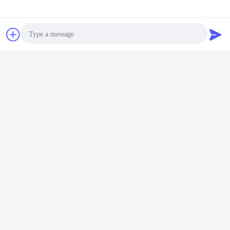
Bavarder
Demande de
soumission
Photo
Video Call
Audio Call