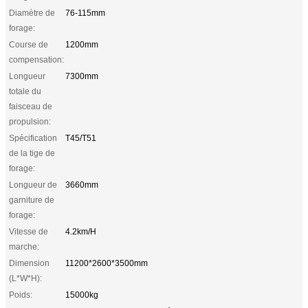
Diamètre de
76-115mm
forage:
Course de
1200mm
compensation:
Longueur
7300mm
totale du
faisceau de
propulsion:
Spécification
T45/T51
de la tige de
forage:
Longueur de
3660mm
garniture de
forage:
Vitesse de
4.2km/H
marche:
Dimension
11200*2600*3500mm
(L*W*H):
Poids:
15000kg