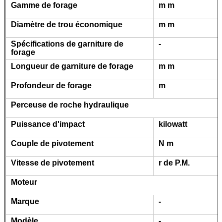
Gamme de forage
m m
Diamètre de trou économique
m m
Spécifications de garniture de
-
forage
Longueur de garniture de forage
m m
Profondeur de forage
m
Perceuse de roche hydraulique
Puissance d'impact
kilowatt
Couple de pivotement
N m
Vitesse de pivotement
r de P.M.
Moteur
Marque
-
Modèle
-