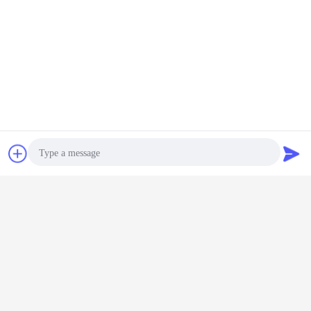
Bavarder
Demande de
soumission
Photo
Video Call
Audio Call