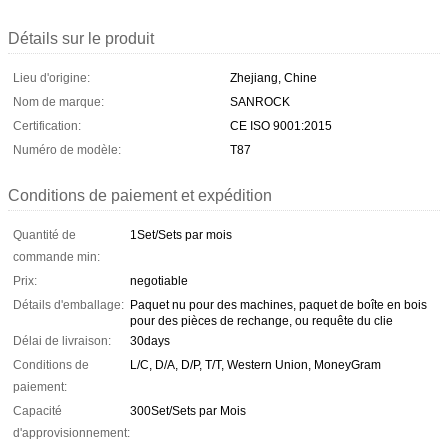
Détails sur le produit
Lieu d'origine:
Zhejiang, Chine
Nom de marque:
SANROCK
Certification:
CE ISO 9001:2015
Numéro de modèle:
T87
Conditions de paiement et expédition
Quantité de
1Set/Sets par mois
commande min:
Prix:
negotiable
Détails d'emballage:
Paquet nu pour des machines, paquet de boîte en bois
pour des pièces de rechange, ou requête du clie
Délai de livraison:
30days
Conditions de
L/C, D/A, D/P, T/T, Western Union, MoneyGram
paiement:
Capacité
300Set/Sets par Mois
d'approvisionnement: