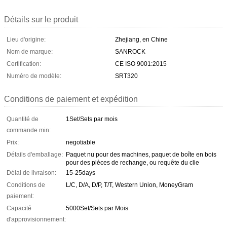
Détails sur le produit
Lieu d'origine:
Zhejiang, en Chine
Nom de marque:
SANROCK
Certification:
CE ISO 9001:2015
Numéro de modèle:
SRT320
Conditions de paiement et expédition
Quantité de
1Set/Sets par mois
commande min:
Prix:
negotiable
Détails d'emballage:
Paquet nu pour des machines, paquet de boîte en bois
pour des pièces de rechange, ou requête du clie
Délai de livraison:
15-25days
Conditions de
L/C, D/A, D/P, T/T, Western Union, MoneyGram
paiement:
Capacité
5000Set/Sets par Mois
d'approvisionnement: