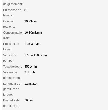
de glissement:
Puissance de
8T
levage:
Couple
3900N.m.
rotatoire:
Consommation
16-30m3/min
d'air:
Pression de
1.05-3.0Mpa
travail:
Vitesse de
172- à 450 L/min
pompe:
Taux de débit:
450L/min
Vitesse de
2.5km/h
déplacement:
Longueur de
1.5m, 2.0m
garniture de
forage:
Diamètre de
76mm
garniture de