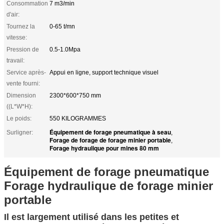
Consommation
7 m3/min
d'air:
Tournez la
0-65 t/mn
vitesse:
Pression de
0.5-1.0Mpa
travail:
Service après-
Appui en ligne, support technique visuel
vente fourni:
Dimension
2300*600*750 mm
((L*W*H):
Le poids:
550 KILOGRAMMES
Équipement de forage pneumatique à seau
Surligner:
,
Forage de forage de forage minier portable
,
Forage hydraulique pour mines 80 mm
Équipement de forage pneumatique
Forage hydraulique de forage minier
portable
Il est largement utilisé dans les petites et