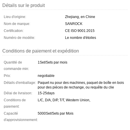
Détails sur le produit
Lieu d'origine:
Zhejiang, en Chine
Nom de marque:
SANROCK
Certification:
CE ISO 9001:2015
Numéro de modèle:
Le nombre d'étoiles
Conditions de paiement et expédition
Quantité de
1Set/Sets par mois
commande min:
Prix:
negotiable
Détails d'emballage:
Paquet nu pour des machines, paquet de boîte en bois
pour des pièces de rechange, ou requête du clie
Délai de livraison:
15-25days
Conditions de
L/C, D/A, D/P, T/T, Western Union,
paiement:
Capacité
5000Set/Sets par Mois
d'approvisionnement: