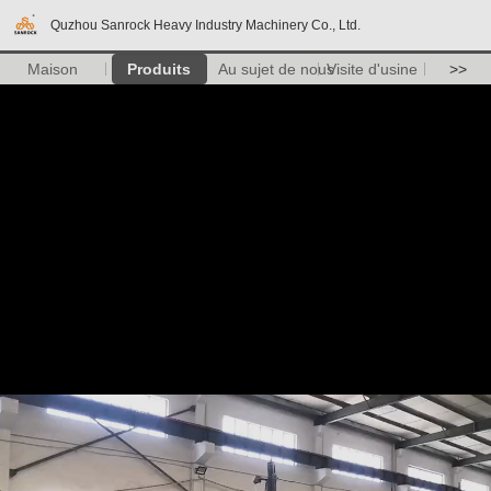
Quzhou Sanrock Heavy Industry Machinery Co., Ltd.
Maison
Produits
Au sujet de nous
Visite d'usine
>>