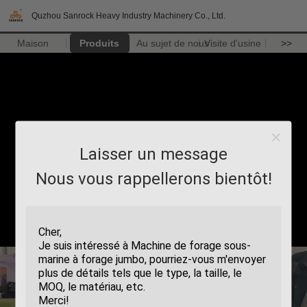
Quzhou Sanrock Heavy Industry Machinery Co., Ltd.
Maison
Produits
Au sujet de nous
Visite d'usine
>>
Laisser un message
Nous vous rappellerons bientôt!