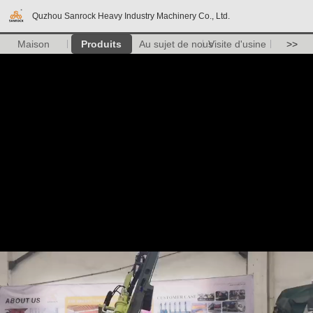
Quzhou Sanrock Heavy Industry Machinery Co., Ltd.
Maison
Produits
Au sujet de nous
Visite d'usine
>>