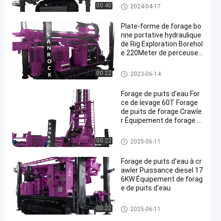
Plate-forme de forage de puits
00:40
2024-04-17
d'eau de chenille
Plate-forme de forage bo
nne portative hydraulique
de Rig Exploration Borehol
e 220Meter de perceuse
de puits d'eau
Plate-forme de forage de puits
00:22
2023-06-14
d'eau de chenille
Forage de puits d'eau For
ce de levage 60T Forage
de puits de forage Crawle
r Équipement de forage d
e puits d'eau
Plate-forme de forage de puits
00:22
2025-06-11
d'eau de chenille
Forage de puits d'eau à cr
awler Puissance diesel 17
6KW Équipement de forag
e de puits d'eau
Plate-forme de forage de puits
00:22
2025-06-11
d'eau de chenille