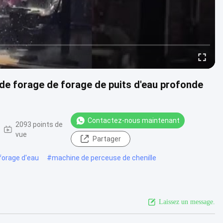
 de forage de forage de puits d'eau profonde
Contactez-nous maintenant
2093 points de
vue
Partager
forage d'eau
#
machine de perceuse de chenille
Laissez un message.