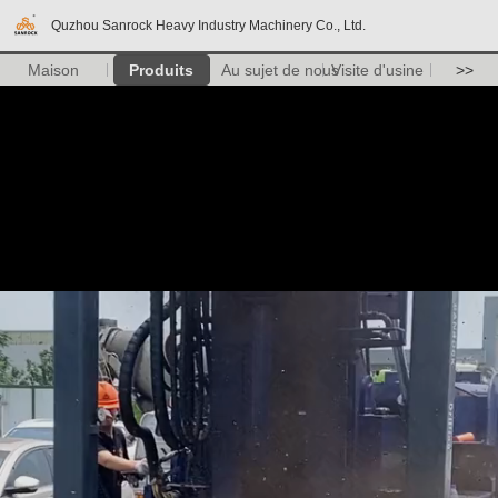
Quzhou Sanrock Heavy Industry Machinery Co., Ltd.
Maison
Produits
Au sujet de nous
Visite d'usine
>>