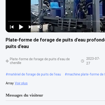
Plate-forme de forage de puits d'eau profond
puits d'eau
2023-07-
Plate-forme de forage de puits d'eau de
chenille
27
#
matériel de forage de puits de l'eau
#
machine plate-forme de 
Array
Voir plus
Messages du visiteur