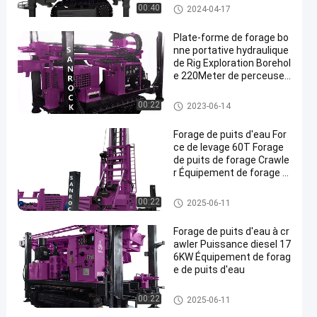
Plate-forme de forage de puits
00:40
2024-04-17
d'eau de chenille
Plate-forme de forage bo
nne portative hydraulique
de Rig Exploration Borehol
e 220Meter de perceuse
de puits d'eau
Plate-forme de forage de puits
00:22
2023-06-14
d'eau de chenille
Forage de puits d'eau For
ce de levage 60T Forage
de puits de forage Crawle
r Équipement de forage d
e puits d'eau
Plate-forme de forage de puits
00:22
2025-06-11
d'eau de chenille
Forage de puits d'eau à cr
awler Puissance diesel 17
6KW Équipement de forag
e de puits d'eau
Plate-forme de forage de puits
00:22
2025-06-11
d'eau de chenille