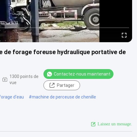
e de forage foreuse hydraulique portative de
Contactez-nous maintenant
1300 points de
vue
Partager
forage d'eau
#
machine de perceuse de chenille
Laissez un message.