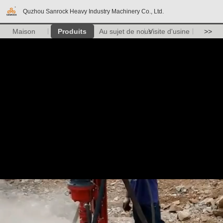
Quzhou Sanrock Heavy Industry Machinery Co., Ltd.
Maison
Produits
Au sujet de nous
Visite d'usine
>>