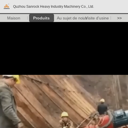
Quzhou Sanrock Heavy Industry Machinery Co., Ltd.
Maison
Produits
Au sujet de nous
Visite d'usine
>>