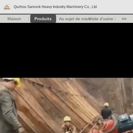
Quzhou Sanrock Heavy Industry Machinery Co., Ltd.
Maison
Produits
Au sujet de nous
Visite d'usine
>>