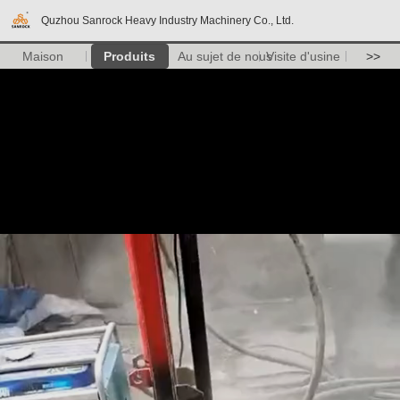
Quzhou Sanrock Heavy Industry Machinery Co., Ltd.
Maison
Produits
Au sujet de nous
Visite d'usine
>>