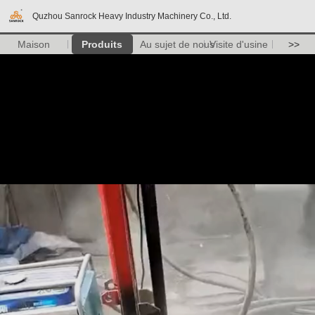
Quzhou Sanrock Heavy Industry Machinery Co., Ltd.
Maison
Produits
Au sujet de nous
Visite d'usine
>>