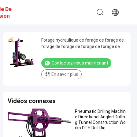
e De
sion
Forage hydraulique de forage de forage de
forage de forage de forage de forage de
forage de forage de forage de forage de
forage de forage de forage de forage de
Contactez-nous maintenant
forage de forage de forage de forage de
forage de forage de forage de forage de
En savoir plus
forage de forage de forage de forage
Vidéos connexes
Pneumatic Drilling Machin
e Directional Angled Drillin
g Tunnel Construction Wo
rks DTH Drill Rig