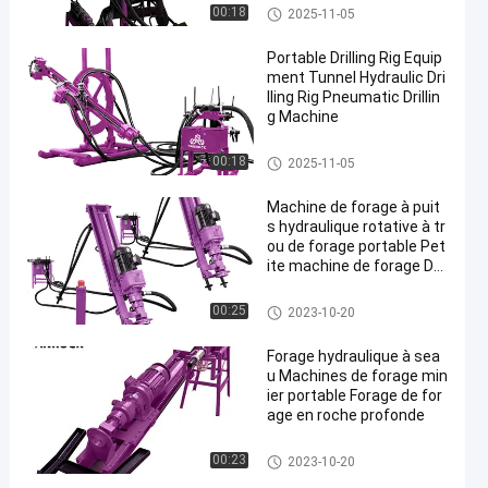
Forage à l'aide d'un seau
00:18
2025-11-05
Portable Drilling Rig Equip
ment Tunnel Hydraulic Dri
lling Rig Pneumatic Drillin
g Machine
Forage à l'aide d'un seau
00:18
2025-11-05
Machine de forage à puit
s hydraulique rotative à tr
ou de forage portable Pet
ite machine de forage DT
H
Forage à l'aide d'un seau
00:25
2023-10-20
Forage hydraulique à sea
u Machines de forage min
ier portable Forage de for
age en roche profonde
Forage à l'aide d'un seau
00:23
2023-10-20