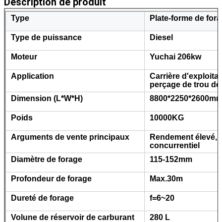
Description de produit
Type
Plate-forme de fora
Type de puissance
Diesel
Moteur
Yuchai 206kw
Application
Carrière d'exploita
perçage de trou de 
Dimension (L*W*H)
8800*2250*2600m
Poids
10000KG
Arguments de vente principaux
Rendement élevé, c
concurrentiel
Diamètre de forage
115-152mm
Profondeur de forage
Max.30m
Dureté de forage
f=6~20
Volune de réservoir de carburant
280 L