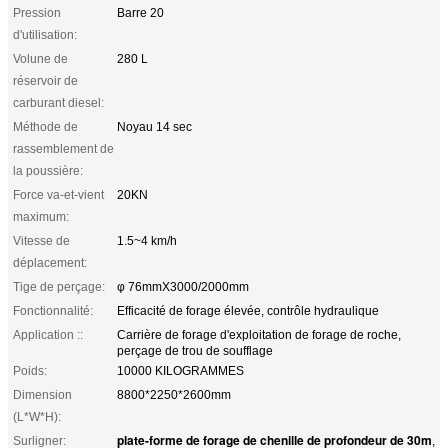
Pression
Barre 20
d'utilisation:
Volune de
280 L
réservoir de
carburant diesel:
Méthode de
Noyau 14 sec
rassemblement de
la poussière:
Force va-et-vient
20KN
maximum:
Vitesse de
1.5~4 km/h
déplacement:
Tige de perçage:
φ 76mmX3000/2000mm
Fonctionnalité:
Efficacité de forage élevée, contrôle hydraulique
Application ::
Carrière de forage d'exploitation de forage de roche,
perçage de trou de soufflage
Poids:
10000 KILOGRAMMES
Dimension
8800*2250*2600mm
(L*W*H):
plate-forme de forage de chenille de profondeur de 30m
Surligner:
,