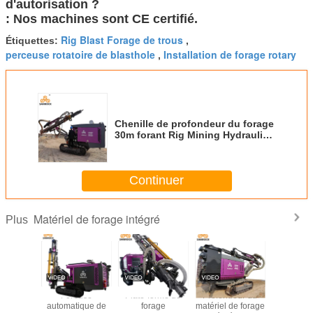
: Nos machines sont CE certifié.
Rig Blast Forage de trous
Étiquettes:
,
perceuse rotatoire de blasthole
Installation de forage rotary
,
Chenille de profondeur du forage
30m forant Rig Mining Hydraulic
DTH forant Rig Equipment
Continuer
Matériel de forage intégré
Plus
ille
Foreuse
Plate-forme de
Profondeur du
Mote
ique de
automatique de
forage
matériel de forage
automa
de forage
extraction de Rig
hydraulique de
intégrée par
intégré de