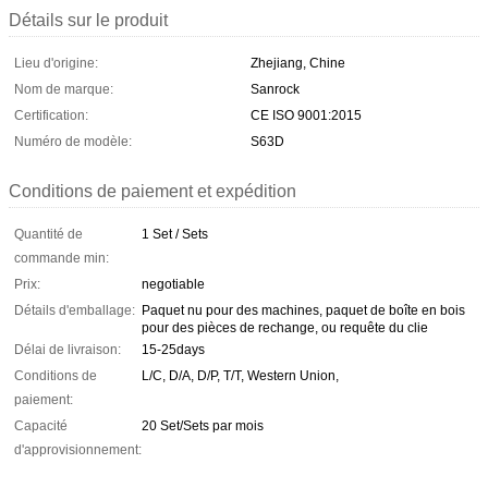
Détails sur le produit
Lieu d'origine:
Zhejiang, Chine
Nom de marque:
Sanrock
Certification:
CE ISO 9001:2015
Numéro de modèle:
S63D
Conditions de paiement et expédition
Quantité de
1 Set / Sets
commande min:
Prix:
negotiable
Détails d'emballage:
Paquet nu pour des machines, paquet de boîte en bois
pour des pièces de rechange, ou requête du clie
Délai de livraison:
15-25days
Conditions de
L/C, D/A, D/P, T/T, Western Union,
paiement:
Capacité
20 Set/Sets par mois
d'approvisionnement: