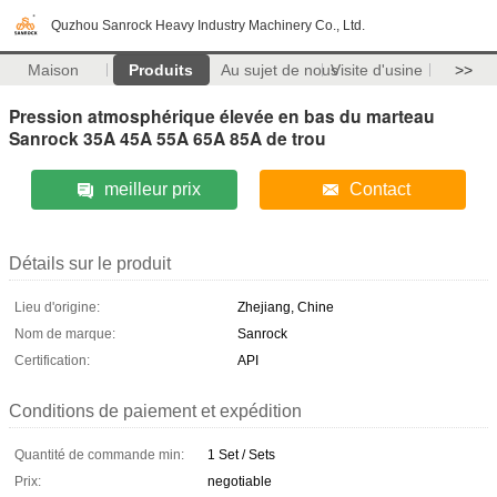
Quzhou Sanrock Heavy Industry Machinery Co., Ltd.
Maison
Produits
Au sujet de nous
Visite d'usine
>>
Pression atmosphérique élevée en bas du marteau
Sanrock 35A 45A 55A 65A 85A de trou
meilleur prix
Contact
Détails sur le produit
Lieu d'origine:
Zhejiang, Chine
Nom de marque:
Sanrock
Certification:
API
Conditions de paiement et expédition
Quantité de commande min:
1 Set / Sets
Prix:
negotiable