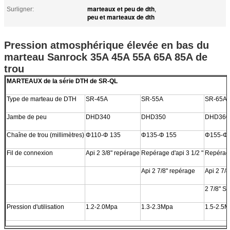
marteaux et peu de dth
Surligner:
,
peu et marteaux de dth
Pression atmosphérique élevée en bas du
marteau Sanrock 35A 45A 55A 65A 85A de
trou
MARTEAUX de la série DTH de SR-QL
Type de marteau de DTH
SR-45A
SR-55A
SR-65A
Jambe de peu
DHD340
DHD350
DHD360
Chaîne de trou (millimètres)
Φ110-Φ 135
Φ135-Φ 155
Φ155-Φ 
Fil de connexion
Api 2 3/8" repérage
Repérage d'api 3 1/2 "
Repérage
Api 2 7/8" repérage
Api 2 7/
2 7/8" SI
Pression d'utilisation
1.2-2.0Mpa
1.3-2.3Mpa
1.5-2.5